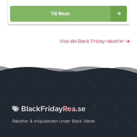
Till Rean
Visa alla Black Friday-rabatter
BlackFriday
Rea
.se
Rabatter & erbjudanden under Black Week