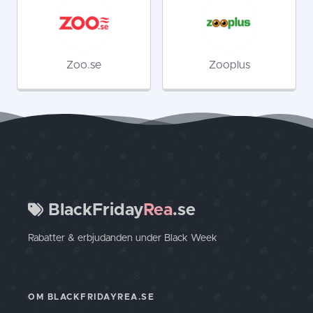
Zoo.se
Zooplus
BlackFriday
Rea
.se
Rabatter & erbjudanden under Black Week
OM BLACKFRIDAYREA.SE