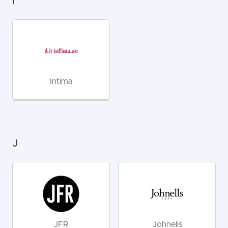
I
Intima
J
JFR
Johnells