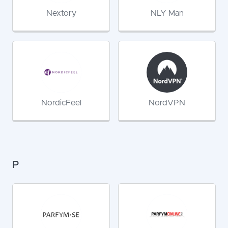
Nextory
NLY Man
NordicFeel
NordVPN
P