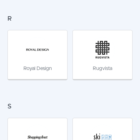
R
Royal Design
Rugvista
S