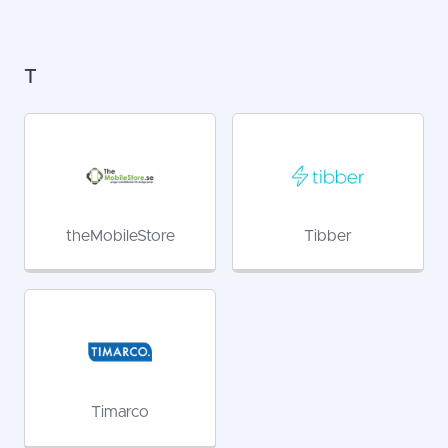
T
theMobileStore
Tibber
Timarco