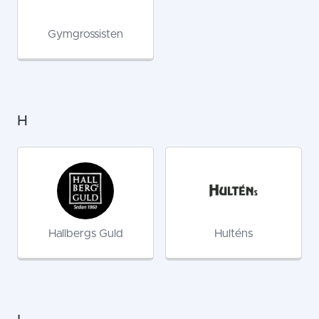
Gymgrossisten
H
Hallbergs Guld
Hulténs