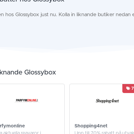
en hos Glossybox just nu. Kolla in liknande butiker nedan e
liknande Glossybox
rfymonline
Shopping4net
a aktuella reavaror i
Upp till 70% rabatt på utval