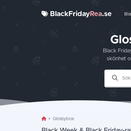
BlackFriday
Rea
.se
Bl
Glo
Black Frida
skönhet o
Glossybox
Black Week & Black Friday-ra