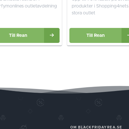
rfymonlines outletavdelning
produkter i Shopping4nets
stora outlet
Till Rean
Till Rean
OM BLACKFRIDAYREA.SE