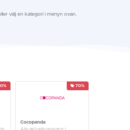
ller välj en kategori i menyn ovan.
70%
70%
Cocopanda
da
Alla aktuella reavaror i