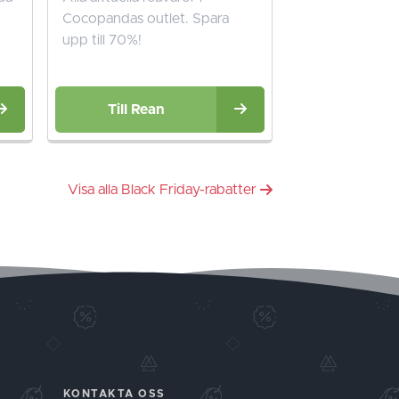
Cocopandas outlet. Spara
upp till 70%!
Till Rean
Visa alla Black Friday-rabatter
KONTAKTA OSS