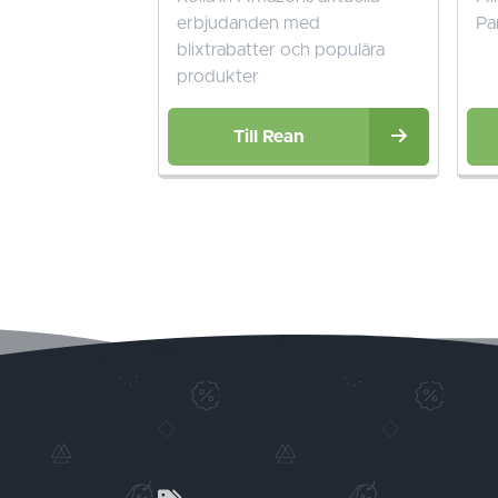
erbjudanden med
Pa
blixtrabatter och populära
produkter
Till Rean